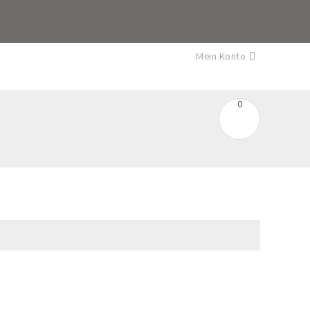
Mein Konto

0