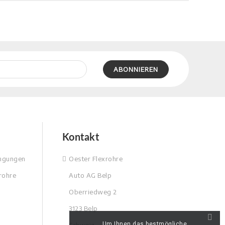
Kontakt
ingungen
Oester Flexrohre
rohre
Auto AG Belp
Oberriedweg 2
3123 Belp
Um Ihnen das bestmögliche